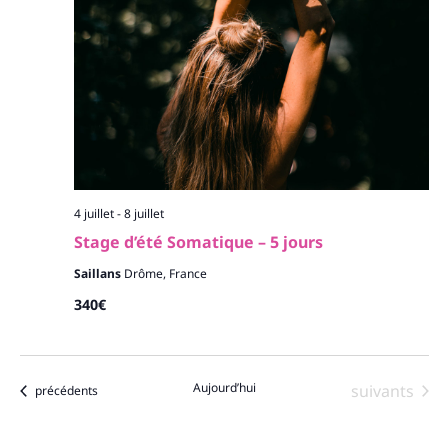
4 juillet
-
8 juillet
Stage d’été Somatique – 5 jours
Saillans
Drôme, France
340€
Aujourd’hui
Évènements
suivants
Évènements
précédents