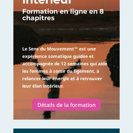
Formation en ligne en 8
chapitres
Le Sens du Mouvement™ est une
expérience somatique guidée et
accompagnée de 12 semaines qui aide
les femmes à sortir du figement, à
relancer leur énergie et à retrouver
leur élan intérieur.
Détails de la formation