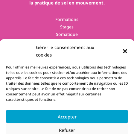
la pratique de soi en mouvement.
Formations
Stages
Somatique
Contact
Gérer le consentement aux
cookies
Pour offrir les meilleures expériences, nous utilisons des technologies
telles que les cookies pour stocker et/ou accéder aux informations des
appareils. Le fait de consentir à ces technologies nous permettra de
traiter des données telles que le comportement de navigation ou les ID
uniques sur ce site. Le fait de ne pas consentir ou de retirer son
La certification qualité à été délivrée au titre des catégories d'actions
consentement peut avoir un effet négatif sur certaines
suivantes :
ACTIONS DE FORMATION
caractéristiques et fonctions.
Accepter
Copyright © 2026 Zen Voie du Coeur - Tous droits réservés
- Conception :
AP Design
Refuser