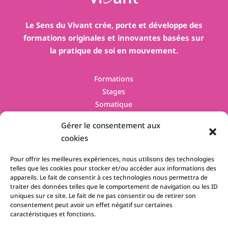
Le Sens du Vivant crée, porte et développe des
formations originales et innovantes basées sur
la pratique de soi en mouvement.
Formations
Stages
Somatique
Contact
Gérer le consentement aux
cookies
Pour offrir les meilleures expériences, nous utilisons des technologies
telles que les cookies pour stocker et/ou accéder aux informations des
appareils. Le fait de consentir à ces technologies nous permettra de
traiter des données telles que le comportement de navigation ou les ID
uniques sur ce site. Le fait de ne pas consentir ou de retirer son
La certification qualité à été délivrée au titre des catégories d'actions
consentement peut avoir un effet négatif sur certaines
suivantes :
ACTIONS DE FORMATION
caractéristiques et fonctions.