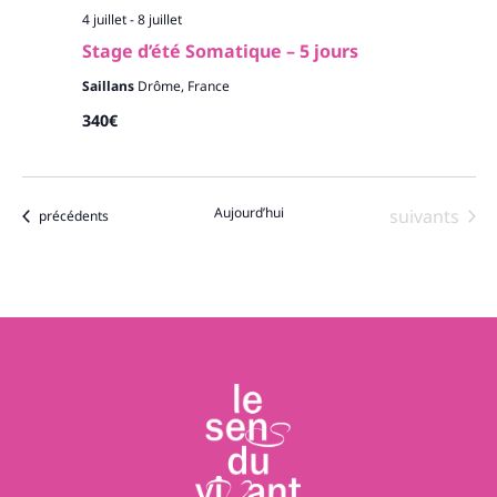
4 juillet
-
8 juillet
Stage d’été Somatique – 5 jours
Saillans
Drôme, France
340€
Aujourd’hui
Évènements
suivants
Évènements
précédents