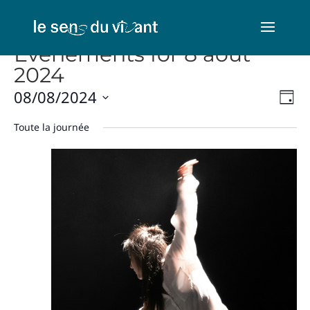
Évènements for 8 août
2024
Nav
Na
08/08/2024
Jour
de
par
Sélectionnez
vu
Toute la journée
con
une
Év
date.