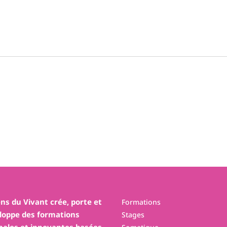
ens du Vivant crée, porte et
Formations
loppe des formations
Stages
inales et innovantes basées