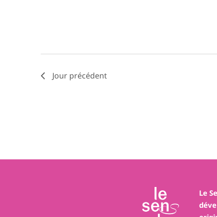
Jour précédent
Le S
déve
orig