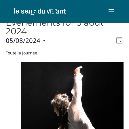
Évènements for 5 août
2024
Nav
Na
05/08/2024
Jour
de
par
Sélectionnez
vu
Toute la journée
con
une
Év
date.