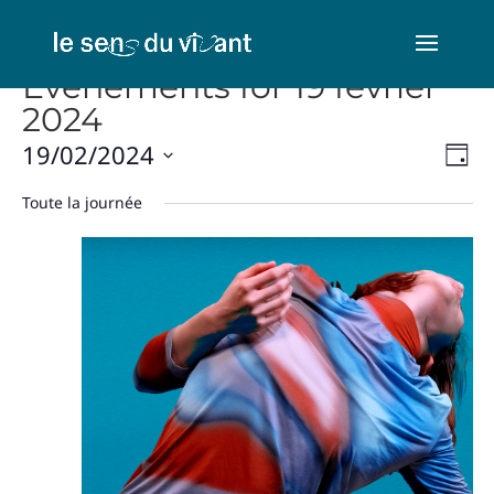
Évènements for 19 février
2024
Nav
Na
19/02/2024
Jour
de
par
Sélectionnez
vu
Toute la journée
con
une
Év
date.