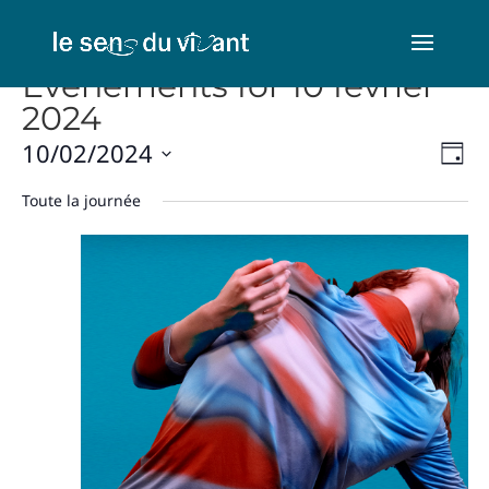
Évènements for 10 février
2024
Nav
Na
10/02/2024
Jour
de
par
Sélectionnez
vu
Toute la journée
con
une
Év
date.