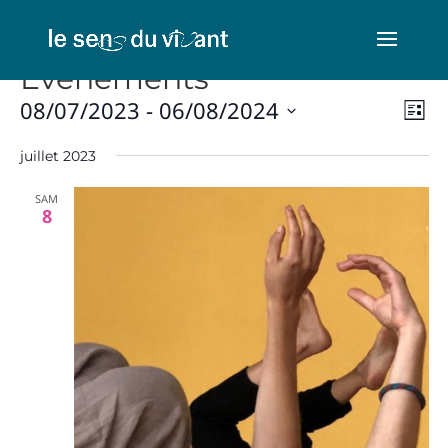
Évènements
Nav
Na
08/07/2023
 - 
06/08/2024
Liste
de
par
Sélectionnez
vu
con
juillet 2023
une
Év
date.
SAM
8