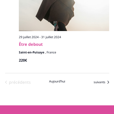
29 juillet 2024
-
31 juillet 2024
Être debout
Saint-en-Puisaye
, France
220€
Évènements
Aujourd’hui
précédents
Évènements
suivants