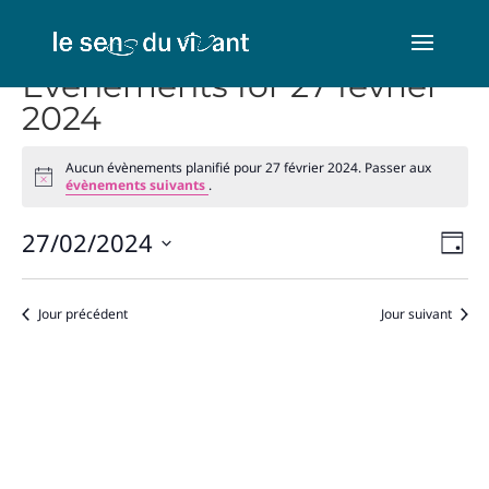
Évènements for 27 février
2024
Aucun évènements planifié pour 27 février 2024. Passer aux
Notice
évènements suivants
.
Nav
Na
27/02/2024
Jour
de
par
Sélectionnez
vu
con
une
Év
Jour précédent
Jour suivant
date.