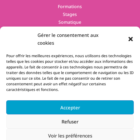
Formations
Stages
Somatique
Contact
Gérer le consentement aux
cookies
Pour offrir les meilleures expériences, nous utilisons des technologies
telles que les cookies pour stocker et/ou accéder aux informations des
appareils. Le fait de consentir à ces technologies nous permettra de
traiter des données telles que le comportement de navigation ou les ID
uniques sur ce site. Le fait de ne pas consentir ou de retirer son
La certification qualité à été délivrée au titre des catégories d'actions
consentement peut avoir un effet négatif sur certaines
suivantes :
ACTIONS DE FORMATION
caractéristiques et fonctions.
Accepter
Copyright © 2026 Zen Voie du Coeur - Tous droits réservés
Refuser
- Conception :
AP Design
Voir les préférences